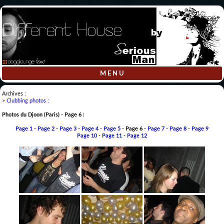
M E N U
Archives
:
>
Clubbing photos :
Photos du Djoon (Paris) - Page 6 :
Page 1
-
Page 2
-
Page 3
-
Page 4
-
Page 5
- Page 6 -
Page 7
-
Page 8
-
Page 9
Page 10
-
Page 11
-
Page 12